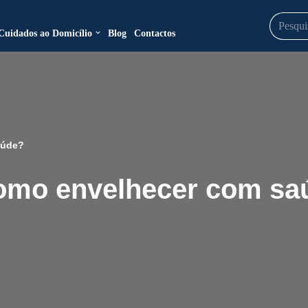
Cuidados ao Domicílio
Blog
Contactos
aúde?
 como envelhecer com s