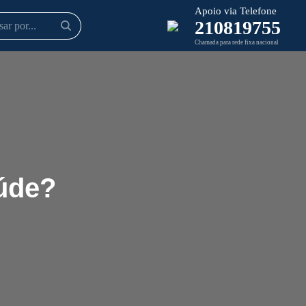
Apoio via Telefone
210819755
Chamada para rede fixa nacional
aúde?