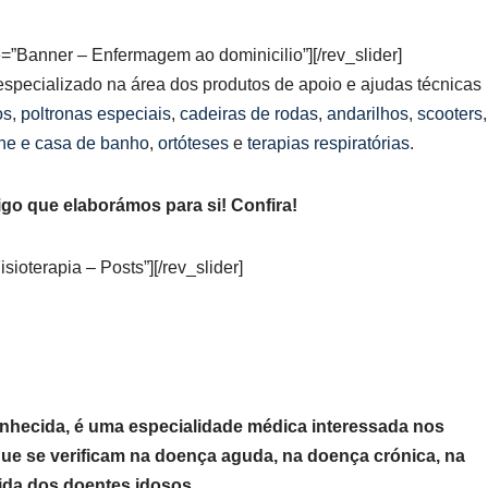
le=”Banner – Enfermagem ao dominicilio”][/rev_slider]
especializado na área dos produtos de apoio e ajudas técnicas
os
,
poltronas especiais
,
cadeiras de rodas
,
andarilhos
,
scooters
,
ene e casa de banho
,
ortóteses
e
terapias respiratórias
.
igo que elaborámos para si! Confira!
isioterapia – Posts”][/rev_slider]
onhecida, é uma especialidade médica interessada nos
l que se verificam na doença aguda, na doença crónica, na
vida dos doentes idosos
.