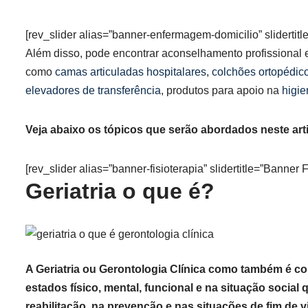
[rev_slider alias=”banner-enfermagem-domicilio” slidertit
Além disso, pode encontrar aconselhamento profissional 
como
camas articuladas hospitalares
,
colchões ortopédic
elevadores de transferência
, produtos para apoio na
higi
Veja abaixo os tópicos que serão abordados neste art
[rev_slider alias=”banner-fisioterapia” slidertitle=”Banner F
Geriatria o que é?
A Geriatria ou Gerontologia Clínica como também é c
estados físico, mental, funcional e na situação socia
reabilitação, na prevenção e nas situações de fim de 