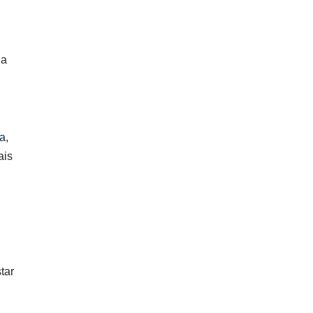
 a
ia
,
ais
tar