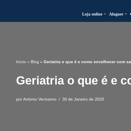
Loja online
Aluguer
Avançar
para
o
conteúdo
Início
»
Blog
»
Geriatria o que é e como envelhecer com s
Geriatria o que é e
por
António Veríssimo
30 de Janeiro de 2020