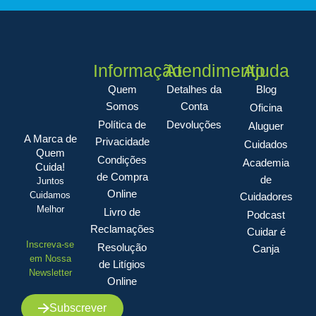
Informação
Atendimento
Ajuda
Quem
Detalhes da
Blog
Somos
Conta
Oficina
Política de
Devoluções
Aluguer
A Marca de
Privacidade
Cuidados
Quem
Condições
Academia
Cuida!
de Compra
de
Juntos
Online
Cuidamos
Cuidadores
Melhor
Livro de
Podcast
Reclamações
Cuidar é
Inscreva-se
Resolução
Canja
em Nossa
de Litígios
Newsletter
Online
Subscrever