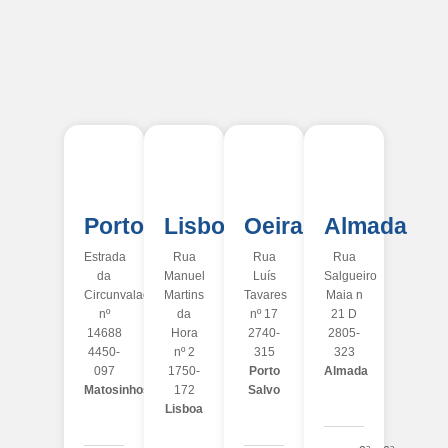
Porto
Lisboa
Oeiras
Almada
Estrada
Rua
Rua
Rua
da
Manuel
Luís
Salgueiro
Circunvalação
Martins
Tavares
Maia n
nº
da
nº 17
21 D
14688
Hora
2740-
2805-
4450-
nº 2
315
323
097
1750-
Porto
Almada
Matosinhos
172
Salvo
Lisboa