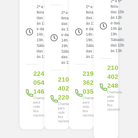
2ª a 6ª
feira
2ª a 6ª
2ª a 6ª
das 10h
feira
feira
2ª a 6ª
às 13h
das 10h
das 10h
feira
e das
às 13h
às 13h
das 10h
14h às
e das
e das
às 13h
19h.
14h às
14h às
e das
Sábado:
19h.
19h.
14h às
das 10h
Sábado:
Sábado:
19h.
às 13h
das 10h
das 10h
Sábado:
às 13h
às 13h
das 10h
às 13h
210
224
219
402
210
054
362
248
402
146
035
Chamada
220
para
Chamada
Chamada
rede
para
para
Chamada
fixa
rede
rede
para
nacional
fixa
fixa
rede
nacional
nacional
fixa
nacional