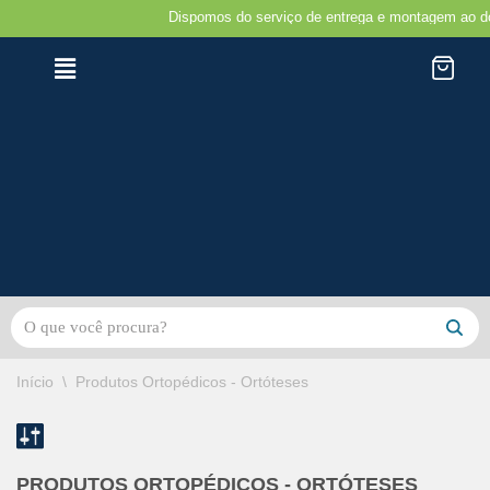
Dispomos do serviço de entrega e montagem ao domici
Avançar
para
o
conteúdo
Início
\
Produtos Ortopédicos - Ortóteses
PRODUTOS ORTOPÉDICOS - ORTÓTESES