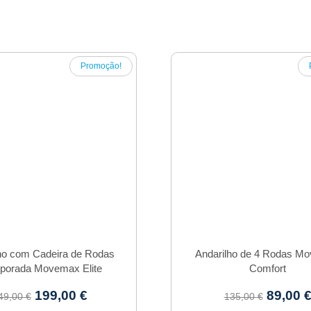
Promoção!
ho com Cadeira de Rodas
Andarilho de 4 Rodas M
rporada Movemax Elite
Comfort
199,00
€
89,00
49,00
€
135,00
€