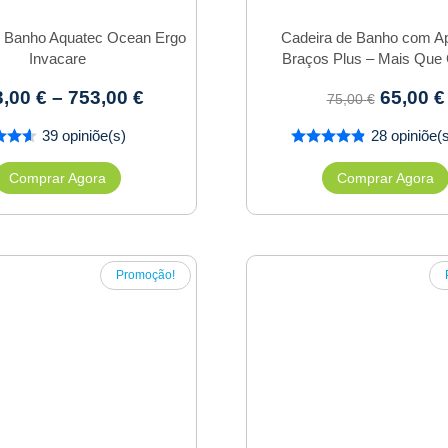
e Banho Aquatec Ocean Ergo
Cadeira de Banho com Ap
Invacare
Braços Plus – Mais Que 
3,00
€
–
753,00
€
65,00
€
75,00
€
39 opiniõe(s)
28 opiniõe(
Comprar Agora
Comprar Agora
Promoção!