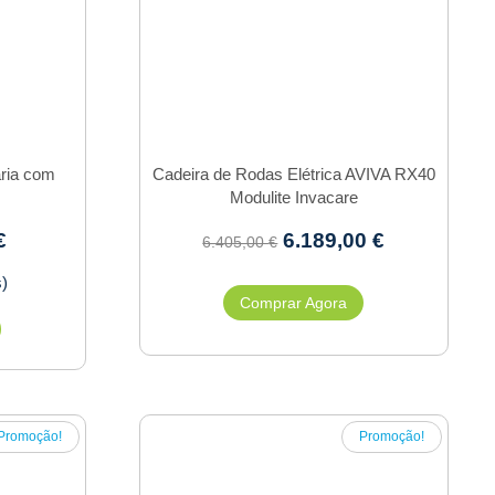
ária com
Cadeira de Rodas Elétrica AVIVA RX40
Modulite Invacare
€
6.189,00
€
6.405,00
€
s)
Comprar Agora
Promoção!
Promoção!