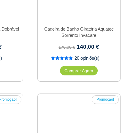
a Dobrável
Cadeira de Banho Giratória Aquatec
Sorrento Invacare
€
140,00
€
170,00
€
s)
20 opiniõe(s)
Comprar Agora
Promoção!
Promoção!