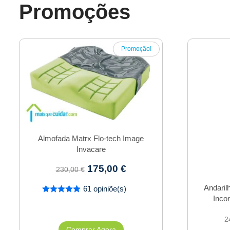
Promoções
Promoção!
Almofada Matrx Flo-tech Image
Invacare
175,00
€
230,00
€
Andaril
61 opiniõe(s)
Inco
2
Comprar Agora