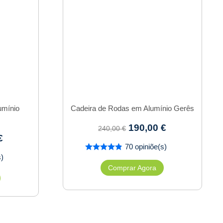
umínio
Cadeira de Rodas em Alumínio Gerês
190,00
€
240,00
€
€
70 opiniõe(s)
s)
Comprar Agora