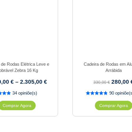
 de Rodas Elétrica Leve e
Cadeira de Rodas em Al
obrável Zebra 16 Kg
Arrábida
0,00
€
–
2.305,00
€
280,00
330,00
€
34 opiniõe(s)
90 opiniõe(
Comprar Agora
Comprar Agora