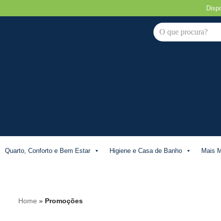
Disp
Avançar
para
o
conteúdo
Quarto, Conforto e Bem Estar
Higiene e Casa de Banho
Mais M
Home
»
Promoções