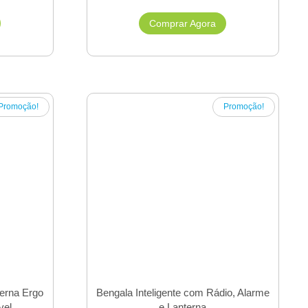
Comprar Agora
Promoção!
Promoção!
erna Ergo
Bengala Inteligente com Rádio, Alarme
vel
e Lanterna