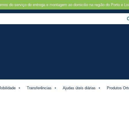
omos do serviço de entrega e montagem ao domicilio na região do Porto e Lis
obilidade
Transferências
Ajudas úteis diárias
Produtos Ort