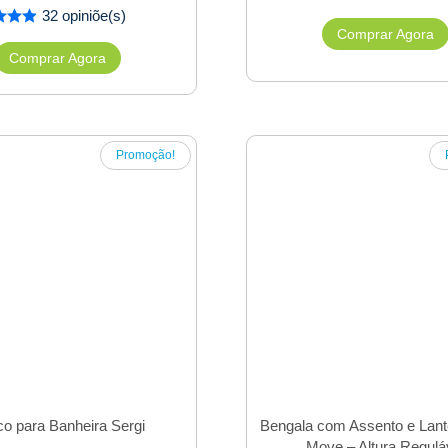
32 opiniõe(s)
Comprar Agora
Comprar Agora
Promoção!
o para Banheira Sergi
Bengala com Assento e Lant
Move – Altura Regulá