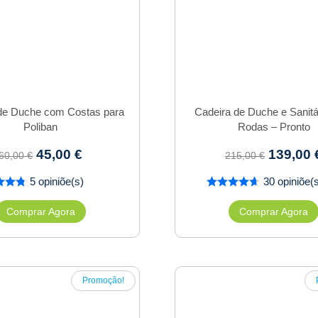
de Duche com Costas para
Cadeira de Duche e Sanit
Poliban
Rodas – Pronto
45,00
€
139,00
60,00
€
215,00
€
5 opiniõe(s)
30 opiniõe(
Comprar Agora
Comprar Agora
Promoção!