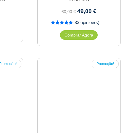
49,00
€
60,00
€
33 opiniõe(s)
Comprar Agora
Promoção!
Promoção!