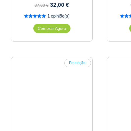
32,00
€
37,00
€
1 opiniõe(s)
Comprar Agora
Promoção!