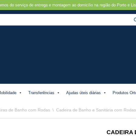
omos do serviço de entrega e montagem ao domicilio na região do Porto e Lis
obilidade
Transferências
Ajudas úteis diárias
Produtos Ort
iras de Banho com Rodas
\
Cadeira de Banho e Sanitária com Rodas
CADEIRA 