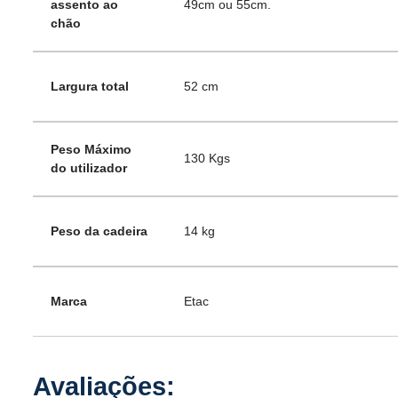
assento ao
49cm ou 55cm.
chão
Largura total
52 cm
Peso Máximo
130 Kgs
do utilizador
Peso da cadeira
14 kg
Marca
Etac