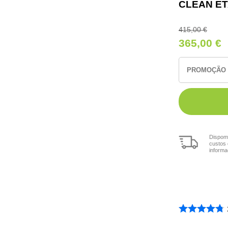
CLEAN E
415,00
€
365,00
€
PROMOÇÃO V
Dispomo
custos 
informa