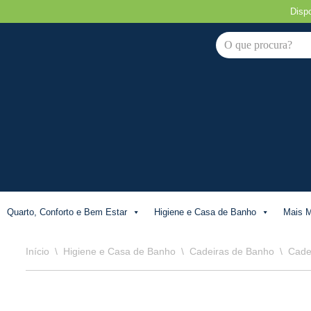
Disp
Avançar
para
o
conteúdo
Quarto, Conforto e Bem Estar
Higiene e Casa de Banho
Mais M
Início
\
Higiene e Casa de Banho
\
Cadeiras de Banho
\
Cade