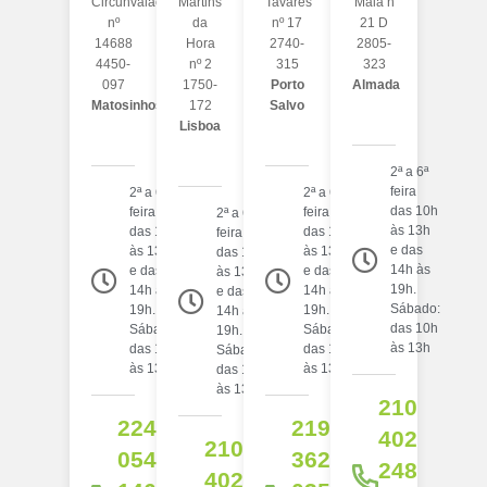
Circunvalação
Martins
Tavares
Maia n
nº
da
nº 17
21 D
14688
Hora
2740-
2805-
4450-
nº 2
315
323
097
1750-
Porto
Almada
Matosinhos
172
Salvo
Lisboa
2ª a 6ª
feira
2ª a 6ª
2ª a 6ª
das 10h
feira
feira
2ª a 6ª
às 13h
das 10h
das 10h
feira
e das
às 13h
às 13h
das 10h
14h às
e das
e das
às 13h
19h.
14h às
14h às
e das
Sábado:
19h.
19h.
14h às
das 10h
Sábado:
Sábado:
19h.
às 13h
das 10h
das 10h
Sábado:
às 13h
às 13h
das 10h
às 13h
210
224
219
402
210
054
362
248
402