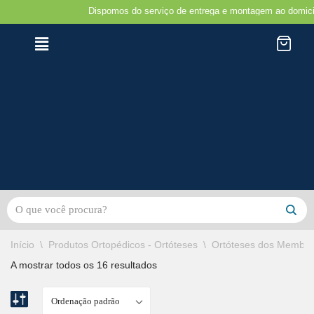
Dispomos do serviço de entrega e montagem ao domicilio na 
Avançar
para
o
conteúdo
Início
\
Produtos Ortopédicos - Ortóteses
\
Ortóteses dos Membro
A mostrar todos os 16 resultados