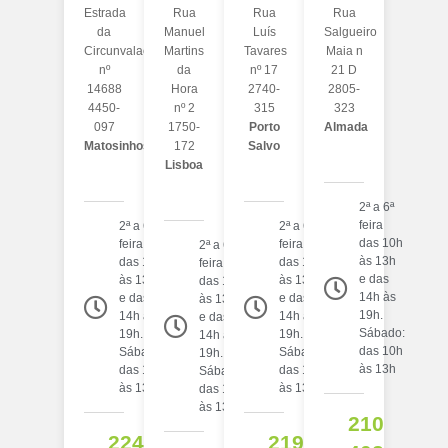
Estrada
Rua
Rua
Rua
da
Manuel
Luís
Salgueiro
Circunvalação
Martins
Tavares
Maia n
nº
da
nº 17
21 D
14688
Hora
2740-
2805-
4450-
nº 2
315
323
097
1750-
Porto
Almada
Matosinhos
172
Salvo
Lisboa
2ª a 6ª
feira
2ª a 6ª
2ª a 6ª
das 10h
feira
feira
2ª a 6ª
às 13h
das 10h
das 10h
feira
e das
às 13h
às 13h
das 10h
14h às
e das
e das
às 13h
19h.
14h às
14h às
e das
Sábado:
19h.
19h.
14h às
das 10h
Sábado:
Sábado:
19h.
às 13h
das 10h
das 10h
Sábado:
às 13h
às 13h
das 10h
às 13h
210
224
219