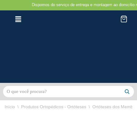
Dispomos do serviço de entrega e montagem ao domicilio na regi
Avançar
para
o
conteúdo
Início
\
Produtos Ortopédicos - Ortóteses
\
Ortóteses dos Membro