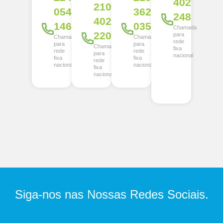
402
210
054
362
248
402
146
035
Chamada
220
para
Chamada
Chamada
rede
para
para
Chamada
fixa
rede
rede
para
nacional
fixa
fixa
rede
nacional
nacional
fixa
nacional
Siga-nos nas Nossas Redes Sociais.