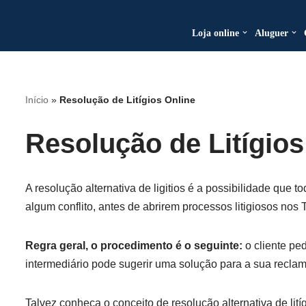
Loja online
Aluguer
Avançar
para
o
conteúdo
Início
»
Resolução de Litígios Online
Resolução de Litígios
A resolução alternativa de ligitios é a possibilidade que
algum conflito, antes de abrirem processos litigiosos nos 
Regra geral, o procedimento é o seguinte:
o cliente pe
intermediário pode sugerir uma solução para a sua recla
Talvez conheça o conceito de resolução alternativa de lití