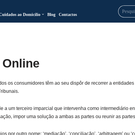
Cuidados ao Domicílio
Blog
Contactos
 Online
 todos os consumidores têm ao seu dispôr de recorrer a entidades
Tribunais.
de a um terceiro imparcial que intervenha como intermediário en
mação, impor uma solução a ambas as partes ou reunir as parte
gios por outro nome: ‘mediação’, ‘conciliação’, ‘arbitragem’ ou