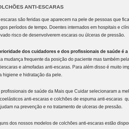
OLCHÕES ANTI-ESCARAS
 escaras são feridas que aparecem na pele de pessoas que fic
ngos períodos de tempo. Doentes internados em hospitais e cl
evado risco de desenvolverem escaras ou úlceras de pressão.
prioridade dos cuidadores e dos profissionais de saúde é a
la mudança frequente da posição do paciente mas também pela 
tiescaras e almofadas anti-escaras. Para além disso é muito i
a higiene e hidratação da pele.
 profissionais de saúde da Mais que Cuidar selecionaram a me
scoelásticos anti-escaras e colchões de espuma anti-escaras q
ajudam na prevenção e no tratamento de ulceras de pressão.
guns dos nossos modelos de colchões anti-escaras estão dispon