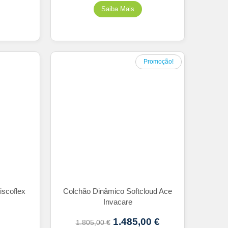
Promoção!
iscoflex
Colchão Dinâmico Softcloud Ace
Invacare
1.485,00
€
1.805,00
€