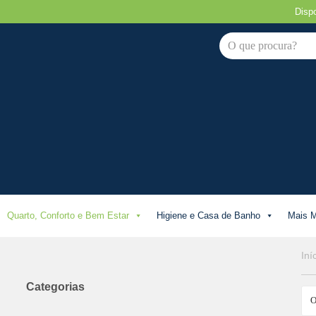
Disp
Avançar
para
o
conteúdo
Quarto, Conforto e Bem Estar
Higiene e Casa de Banho
Mais M
Iní
Categorias