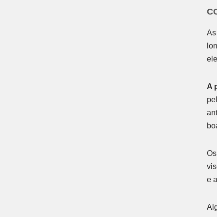
C
As
lo
el
A 
pe
an
bo
Os
vi
e 
Al