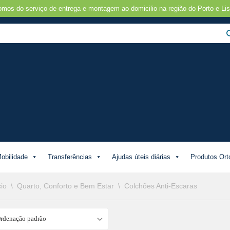
omos do serviço de entrega e montagem ao domicilio na região do Porto e Lis
obilidade
Transferências
Ajudas úteis diárias
Produtos Ort
cio
\
Quarto, Conforto e Bem Estar
\
Colchões Anti-Escaras