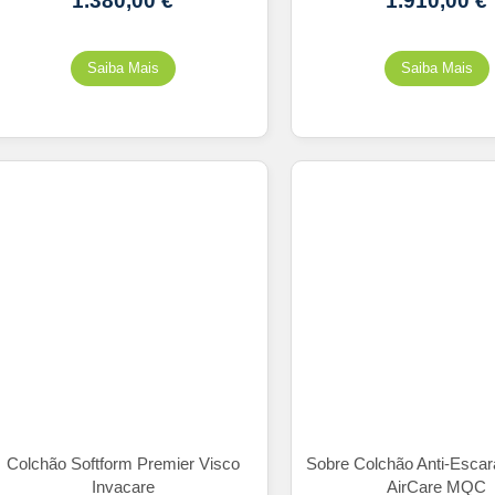
1.380,00
€
1.910,00
€
Colchão Softform Premier Visco
Sobre Colchão Anti-Escar
Invacare
AirCare MQC