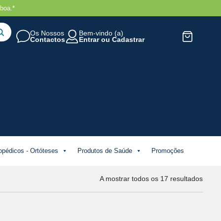
boa.*
Os Nossos
Bem-vindo (a)
Contactos
Entrar
ou
Cadastrar
opédicos - Ortóteses
Produtos de Saúde
Promoções
A mostrar todos os 17 resultados