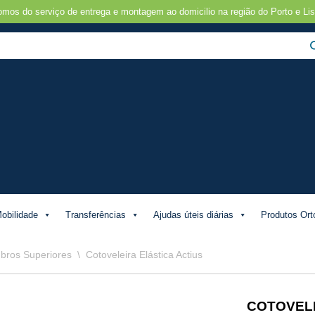
omos do serviço de entrega e montagem ao domicilio na região do Porto e Lis
obilidade
Transferências
Ajudas úteis diárias
Produtos Ort
bros Superiores
\
Cotoveleira Elástica Actius
COTOVELE