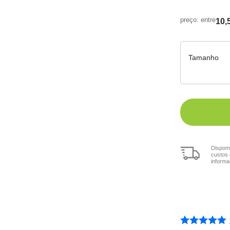
10,
Tamanho
Dispomo
custos 
informa