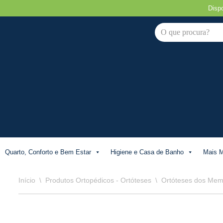
Disp
Avançar
para
o
conteúdo
Quarto, Conforto e Bem Estar
Higiene e Casa de Banho
Mais M
Início
\
Produtos Ortopédicos - Ortóteses
\
Ortóteses dos Mem