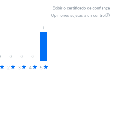
Exibir o certificado de confiança
Opiniones sujetas a un control
1
0
0
0
0
2
3
4
5