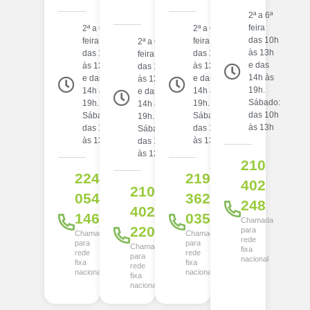
2ª a 6ª
feira
2ª a 6ª
2ª a 6ª
das 10h
feira
feira
2ª a 6ª
às 13h
das 10h
das 10h
feira
e das
às 13h
às 13h
das 10h
14h às
e das
e das
às 13h
19h.
14h às
14h às
e das
Sábado:
19h.
19h.
14h às
das 10h
Sábado:
Sábado:
19h.
às 13h
das 10h
das 10h
Sábado:
às 13h
às 13h
das 10h
às 13h
210
224
219
402
210
054
362
248
402
146
035
Chamada
220
para
Chamada
Chamada
rede
para
para
Chamada
fixa
rede
rede
para
nacional
fixa
fixa
rede
nacional
nacional
fixa
nacional