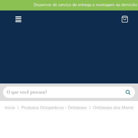
Dispomos do serviço de entrega e montagem ao domicilio na reg
Avançar
para
o
conteúdo
Início
\
Produtos Ortopédicos - Ortóteses
\
Ortóteses dos Membro