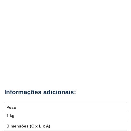
Peso
1 kg
Dimensões (C x L x A)