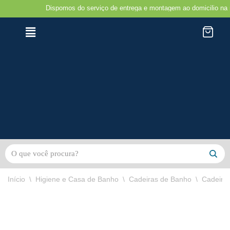
Dispomos do serviço de entrega e montagem ao domicilio na região do 
Avançar
para
o
conteúdo
Início
\
Higiene e Casa de Banho
\
Cadeiras de Banho
\
Cadeira