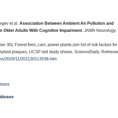
egev et al.
Association Between Ambient Air Pollution and
n Older Adults With Cognitive Impairment
.
JAMA Neurology
,
30). Forest fires, cars, power plants join list of risk factors for
 amyloid plaques, UCSF-led study shows.
ScienceDaily
. Retrieve
es/2020/11/201130113536.htm
 idosos