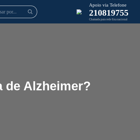
Apoio via Telefone
210819755
Chamada para rede fixa nacional
a de Alzheimer?