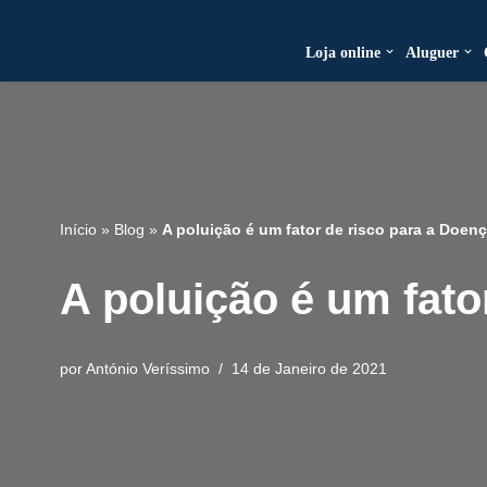
Loja online
Aluguer
Avançar
para
o
conteúdo
Início
»
Blog
»
A poluição é um fator de risco para a Doen
A poluição é um fato
por
António Veríssimo
14 de Janeiro de 2021