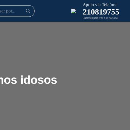
Apoio via Telefone
210819755
Chamada para rede fixa nacional
 nos idosos