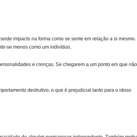
grande impacto na forma como se sente em relação a si mesmo.
ntir-se menos como um indivíduo.
 personalidades e crenças. Se chegarem a um ponto em que não
ortamento destrutivo, o que é prejudicial tanto para o idoso
na capacidade de alguém permanecer independente. Também moti