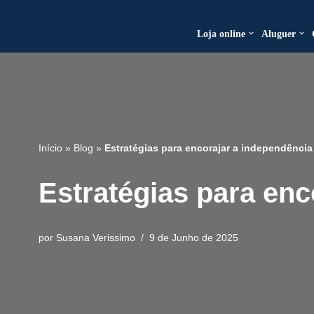
Loja online
Aluguer
Avançar
para
o
conteúdo
Início
»
Blog
»
Estratégias para encorajar a independênci
Estratégias para enc
por
Susana Verissimo
9 de Junho de 2025