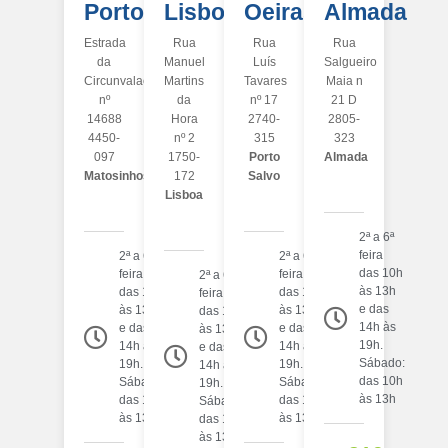
Porto
Lisboa
Oeiras
Almada
Estrada
Rua
Rua
Rua
da
Manuel
Luís
Salgueiro
Circunvalação
Martins
Tavares
Maia n
nº
da
nº 17
21 D
14688
Hora
2740-
2805-
4450-
nº 2
315
323
097
1750-
Porto
Almada
Matosinhos
172
Salvo
Lisboa
2ª a 6ª
feira
2ª a 6ª
2ª a 6ª
das 10h
feira
feira
2ª a 6ª
às 13h
das 10h
das 10h
feira
e das
às 13h
às 13h
das 10h
14h às
e das
e das
às 13h
19h.
14h às
14h às
e das
Sábado:
19h.
19h.
14h às
das 10h
Sábado:
Sábado:
19h.
às 13h
das 10h
das 10h
Sábado:
às 13h
às 13h
das 10h
às 13h