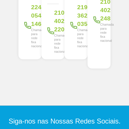
210
224
219
402
210
054
362
248
402
146
035
Chamada
220
para
Chamada
Chamada
rede
para
para
Chamada
fixa
rede
rede
para
nacional
fixa
fixa
rede
nacional
nacional
fixa
nacional
Siga-nos nas Nossas Redes Sociais.