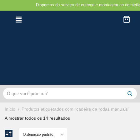
Dispomos do serviço de entrega e montagem ao domicilio na r
Avançar
para
o
conteúdo
Início
\
Produtos etiquetados com “cadeira de rodas manuais”
A mostrar todos os 14 resultados