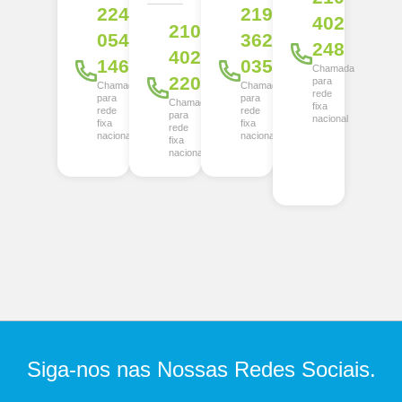
224
219
402
210
054
362
248
402
146
035
Chamada
220
para
Chamada
Chamada
rede
para
para
Chamada
fixa
rede
rede
para
nacional
fixa
fixa
rede
nacional
nacional
fixa
nacional
Siga-nos nas Nossas Redes Sociais.