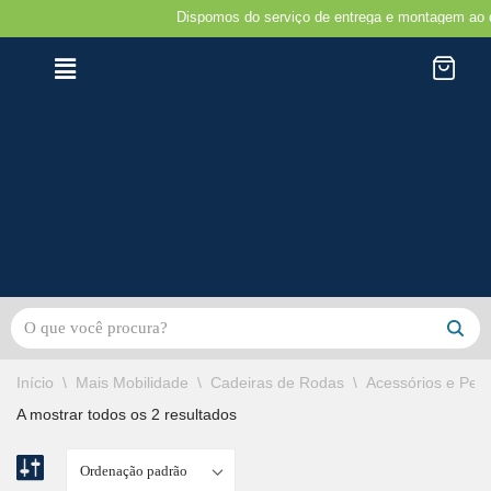
Dispomos do serviço de entrega e montagem ao domic
Avançar
para
o
conteúdo
Início
\
Mais Mobilidade
\
Cadeiras de Rodas
\
Acessórios e Peç
A mostrar todos os 2 resultados