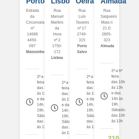
Porto
Lisboa
Oeiras
Almada
Estrada
Rua
Rua
Rua
da
Manuel
Luís
Salgueiro
Circunvalação
Martins
Tavares
Maia n
nº
da
nº 17
21 D
14688
Hora
2740-
2805-
4450-
nº 2
315
323
097
1750-
Porto
Almada
Matosinhos
172
Salvo
Lisboa
2ª a 6ª
feira
2ª a 6ª
2ª a 6ª
das 10h
feira
feira
2ª a 6ª
às 13h
das 10h
das 10h
feira
e das
às 13h
às 13h
das 10h
14h às
e das
e das
às 13h
19h.
14h às
14h às
e das
Sábado:
19h.
19h.
14h às
das 10h
Sábado:
Sábado:
19h.
às 13h
das 10h
das 10h
Sábado:
às 13h
às 13h
das 10h
às 13h
210