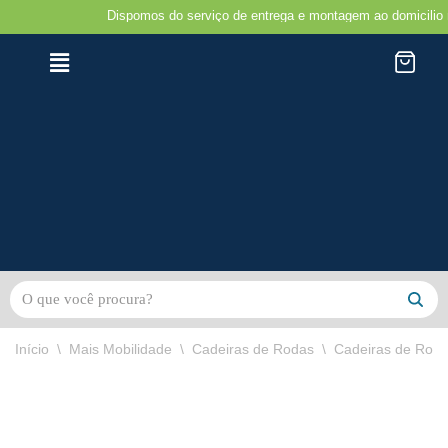
Dispomos do serviço de entrega e montagem ao domicilio na regi
Avançar
para
o
conteúdo
Início
\
Mais Mobilidade
\
Cadeiras de Rodas
\
Cadeiras de Rodas