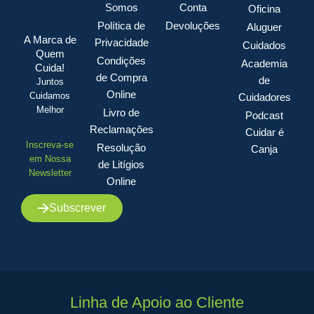
Somos
Conta
Oficina
Política de
Devoluções
Aluguer
A Marca de
Privacidade
Cuidados
Quem
Condições
Academia
Cuida!
de Compra
de
Juntos
Online
Cuidamos
Cuidadores
Melhor
Livro de
Podcast
Reclamações
Cuidar é
Inscreva-se
Resolução
Canja
em Nossa
de Litígios
Newsletter
Online
Subscrever
Linha de Apoio ao Cliente