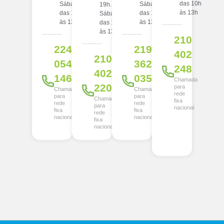
das 10h
Sábado:
Sábado:
19h.
às 13h
das 10h
das 10h
Sábado:
às 13h
às 13h
das 10h
às 13h
210
224
219
402
210
054
362
248
402
146
035
Chamada
220
para
Chamada
Chamada
rede
para
para
Chamada
fixa
rede
rede
para
nacional
fixa
fixa
rede
nacional
nacional
fixa
nacional