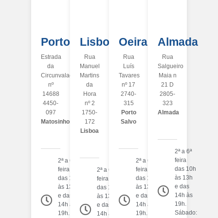
Porto
Lisboa
Oeiras
Almada
Estrada
Rua
Rua
Rua
da
Manuel
Luís
Salgueiro
Circunvalação
Martins
Tavares
Maia n
nº
da
nº 17
21 D
14688
Hora
2740-
2805-
4450-
nº 2
315
323
097
1750-
Porto
Almada
Matosinhos
172
Salvo
Lisboa
2ª a 6ª
feira
2ª a 6ª
2ª a 6ª
das 10h
feira
feira
2ª a 6ª
às 13h
das 10h
das 10h
feira
e das
às 13h
às 13h
das 10h
14h às
e das
e das
às 13h
19h.
14h às
14h às
e das
Sábado:
19h.
19h.
14h às