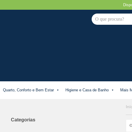
Disp
Avançar
para
o
conteúdo
Quarto, Conforto e Bem Estar
Higiene e Casa de Banho
Mais M
Iní
Categorias