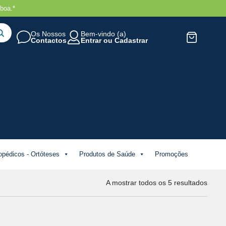
boa.*
Os Nossos
Bem-vindo (a)
Contactos
Entrar
ou
Cadastrar
opédicos - Ortóteses
Produtos de Saúde
Promoções
A mostrar todos os 5 resultados