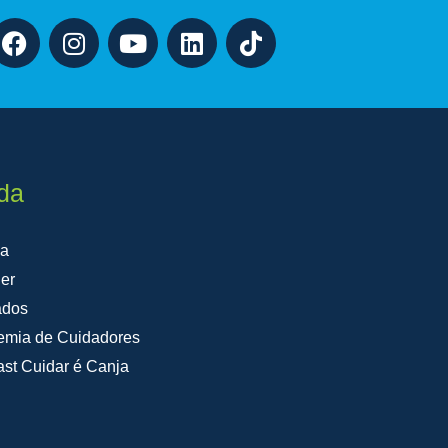
da
na
er
ados
emia de Cuidadores
st Cuidar é Canja