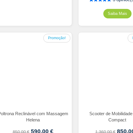
Promoção!
oltrona Reclinável com Massagem
Scooter de Mobilidade
Helena
Compact
590,00
€
850,0
850,00
€
1.360,00
€