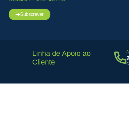
Subscrever
Linha de Apoio ao
A
Cliente
C