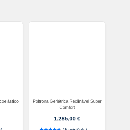
coelástico
Poltrona Geriátrica Reclinável Super
Comfort
1.285,00
€
s)
15 opiniõe(s)