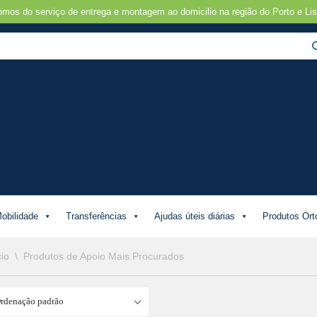
omos do serviço de entrega e montagem ao domicilio na região do Porto e Lis
obilidade
Transferências
Ajudas úteis diárias
Produtos Ort
cio
\
Produtos de Apoio Mais Procurados