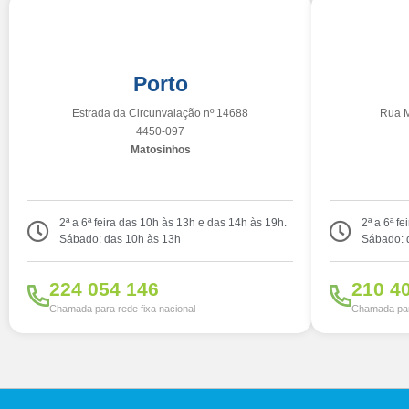
Porto
Estrada da Circunvalação nº 14688
Rua M
4450-097
Matosinhos
2ª a 6ª feira das 10h às 13h e das 14h às 19h.
2ª a 6ª f
Sábado: das 10h às 13h
Sábado: 
224 054 146
210 4
Chamada para rede fixa nacional
Chamada para