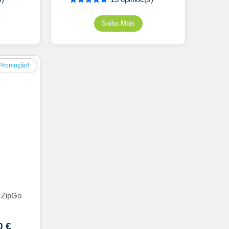
Promoção!
 ZipGo
0
€