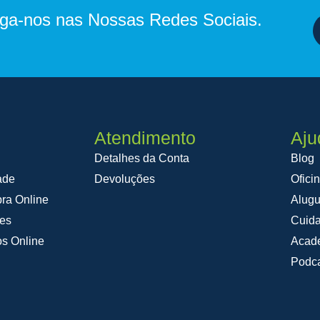
iga-nos nas Nossas Redes Sociais.
Atendimento
Aju
Detalhes da Conta
Blog
ade
Devoluções
Ofici
ra Online
Alugu
ões
Cuid
os Online
Acad
Podca