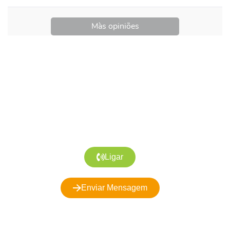
Màs opiniões
Precisa de Ajuda?
Podemos ajudar a escolher o
melhor produto e serviço para si
Ligar
Enviar Mensagem