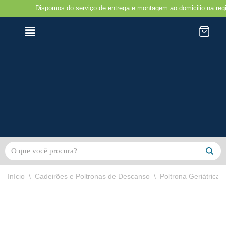
Dispomos do serviço de entrega e montagem ao domicilio na região do Por
Avançar
para
o
conteúdo
Início
\
Cadeirões e Poltronas de Descanso
\
Poltrona Geriátrica 