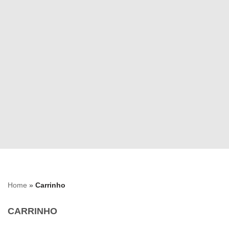
Avançar
para
o
conteúdo
Home
»
Carrinho
CARRINHO