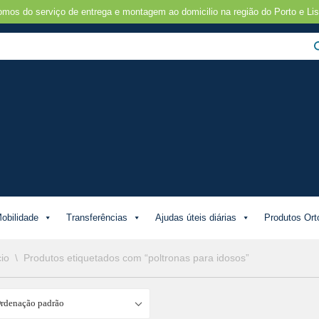
omos do serviço de entrega e montagem ao domicilio na região do Porto e Lis
obilidade
Transferências
Ajudas úteis diárias
Produtos Ort
cio
\
Produtos etiquetados com “poltronas para idosos”