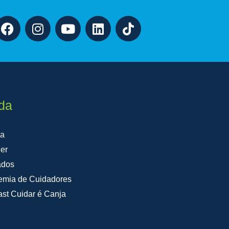
da
na
er
ados
emia de Cuidadores
st Cuidar é Canja