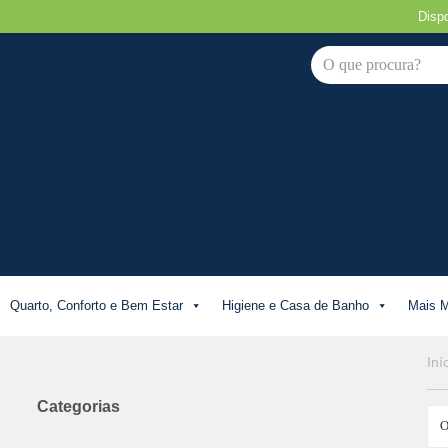
Disp
Avançar
para
o
conteúdo
Quarto, Conforto e Bem Estar
Higiene e Casa de Banho
Mais M
Iní
Categorias