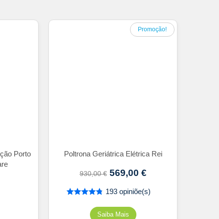
Promoção!
ação Porto
Poltrona Geriátrica Elétrica Rei
are
569,00
€
930,00
€
193 opiniõe(s)