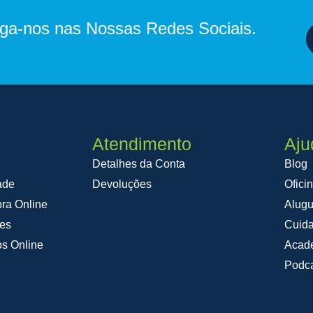
iga-nos nas Nossas Redes Sociais.
Atendimento
Aju
Detalhes da Conta
Blog
ade
Devoluções
Ofici
ra Online
Alugu
ões
Cuid
os Online
Acad
Podca