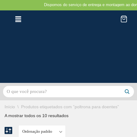
Dispomos do serviço de entrega e montagem ao domicili
Avançar
para
o
conteúdo
Início
\
Produtos etiquetados com “poltrona para doentes”
A mostrar todos os 10 resultados