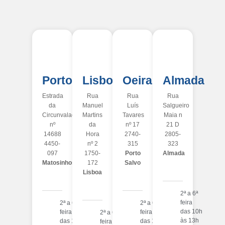
Porto
Lisboa
Oeiras
Almada
Estrada
Rua
Rua
Rua
da
Manuel
Luís
Salgueiro
Circunvalação
Martins
Tavares
Maia n
nº
da
nº 17
21 D
14688
Hora
2740-
2805-
4450-
nº 2
315
323
097
1750-
Porto
Almada
Matosinhos
172
Salvo
Lisboa
2ª a 6ª
feira
2ª a 6ª
2ª a 6ª
das 10h
feira
feira
2ª a 6ª
às 13h
das 10h
das 10h
feira