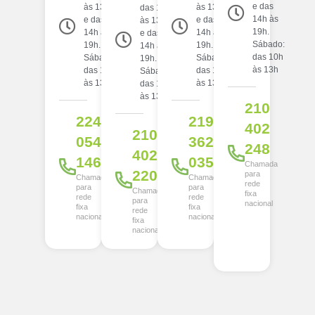
e das
às 13h
às 13h
das 10h
14h às
e das
e das
às 13h
19h.
14h às
14h às
e das
Sábado:
19h.
19h.
14h às
das 10h
Sábado:
Sábado:
19h.
às 13h
das 10h
das 10h
Sábado:
às 13h
às 13h
das 10h
às 13h
210
224
219
402
210
054
362
248
402
146
035
Chamada
220
para
Chamada
Chamada
rede
para
para
Chamada
fixa
rede
rede
para
nacional
fixa
fixa
rede
nacional
nacional
fixa
nacional