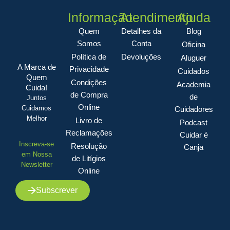
Informação
Atendimento
Ajuda
Quem
Detalhes da
Blog
Somos
Conta
Oficina
Política de
Devoluções
Aluguer
A Marca de
Privacidade
Cuidados
Quem
Condições
Academia
Cuida!
de Compra
de
Juntos
Online
Cuidamos
Cuidadores
Melhor
Livro de
Podcast
Reclamações
Cuidar é
Inscreva-se
Resolução
Canja
em Nossa
de Litígios
Newsletter
Online
Subscrever