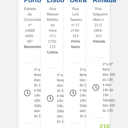
Porto
Lisboa
Oeiras
Almada
Estrada
Rua
Rua
Rua
da
Manuel
Luís
Salgueiro
Circunvalação
Martins
Tavares
Maia n
nº
da
nº 17
21 D
14688
Hora
2740-
2805-
4450-
nº 2
315
323
097
1750-
Porto
Almada
Matosinhos
172
Salvo
Lisboa
2ª a 6ª
feira
2ª a 6ª
2ª a 6ª
das 10h
feira
feira
2ª a 6ª
às 13h
das 10h
das 10h
feira
e das
às 13h
às 13h
das 10h
14h às
e das
e das
às 13h
19h.
14h às
14h às
e das
Sábado:
19h.
19h.
14h às
das 10h
Sábado:
Sábado:
19h.
às 13h
das 10h
das 10h
Sábado:
às 13h
às 13h
das 10h
às 13h
210