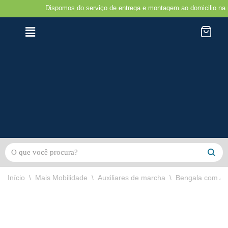
Dispomos do serviço de entrega e montagem ao domicilio na região d
Avançar
para
o
conteúdo
Início
\
Mais Mobilidade
\
Auxiliares de marcha
\
Bengala com Ass