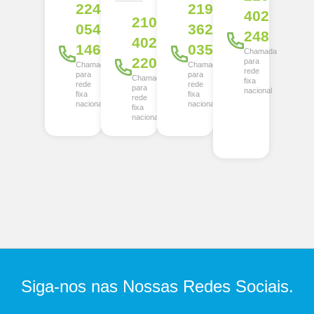
224
219
402
210
054
362
248
402
146
035
Chamada
220
para
Chamada
Chamada
rede
para
para
Chamada
fixa
rede
rede
para
nacional
fixa
fixa
rede
nacional
nacional
fixa
nacional
Siga-nos nas Nossas Redes Sociais.