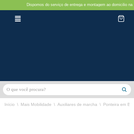
Dispomos do serviço de entrega e montagem ao domicilio na região do
Avançar
para
o
conteúdo
Início
\
Mais Mobilidade
\
Auxiliares de marcha
\
Ponteira em Bor