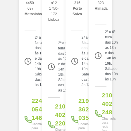
4450-
nº 2
315
323
097
1750-
Porto
Almada
Matosinhos
172
Salvo
Lisboa
2ª a 6ª
feira
2ª a 6ª
2ª a 6ª
das 10h
feira
feira
2ª a 6ª
às 13h
das 10h
das 10h
feira
e das
às 13h
às 13h
das 10h
14h às
e das
e das
às 13h
19h.
14h às
14h às
e das
Sábado:
19h.
19h.
14h às
das 10h
Sábado:
Sábado:
19h.
às 13h
das 10h
das 10h
Sábado:
às 13h
às 13h
das 10h
às 13h
210
224
219
402
210
054
362
248
402
146
035
Chamada
220
para
Chamada
Chamada
rede
para
para
Chamada
fixa