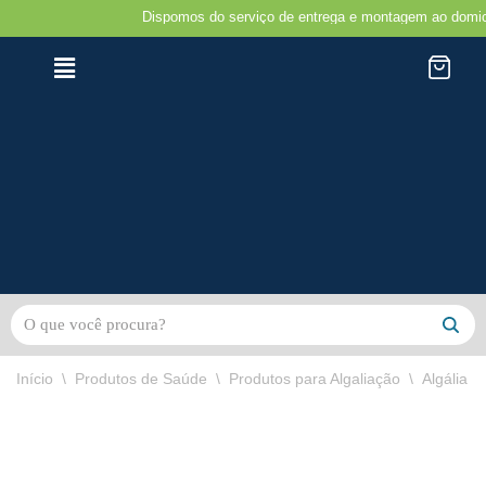
Dispomos do serviço de entrega e montagem ao domicilio 
Avançar
para
o
conteúdo
Início
\
Produtos de Saúde
\
Produtos para Algaliação
\
Algália F