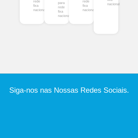
rede
rede
para
nacional
fixa
fixa
rede
nacional
nacional
fixa
nacional
Siga-nos nas Nossas Redes Sociais.