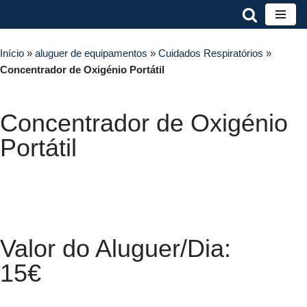
Avançar
Início
para
»
aluguer de equipamentos
»
Cuidados Respiratórios
»
Concentrador de Oxigénio Portátil
o
conteúdo
Concentrador de Oxigénio
Portátil
Descrição Completa e Ficha Técnica
Valor do Aluguer/Dia:
15€