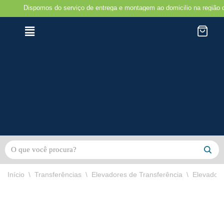
spomos do serviço de entrega e montagem ao domicilio na região do Porto e 
Avançar
para
o
conteúdo
Início
\
Transferências
\
Elevadores de Transferência
\
Elevador 