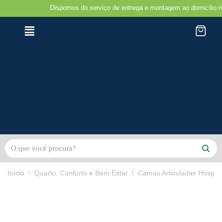
Dispomos do serviço de entrega e montagem ao domicilio na região 
Avançar
para
o
conteúdo
Início
\
Quarto, Conforto e Bem Estar
\
Camas Articuladas Hospita