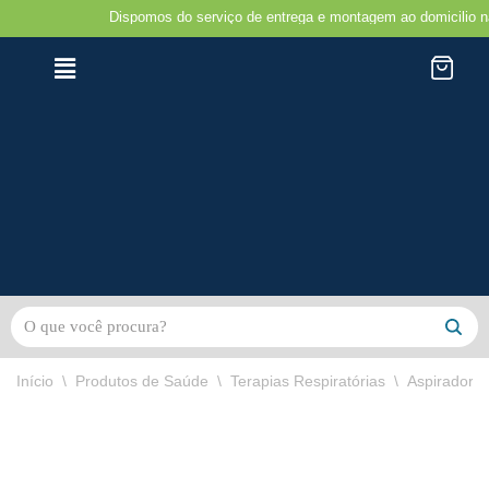
Dispomos do serviço de entrega e montagem ao domicilio na região 
Avançar
para
o
conteúdo
Início
\
Produtos de Saúde
\
Terapias Respiratórias
\
Aspirador d