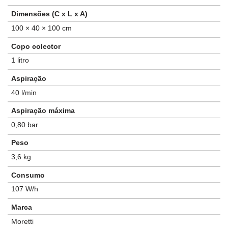
Dimensões (C x L x A)
100 × 40 × 100 cm
Copo colector
1 litro
Aspiração
40 l/min
Aspiração máxima
0,80 bar
Peso
3,6 kg
Consumo
107 W/h
Marca
Moretti