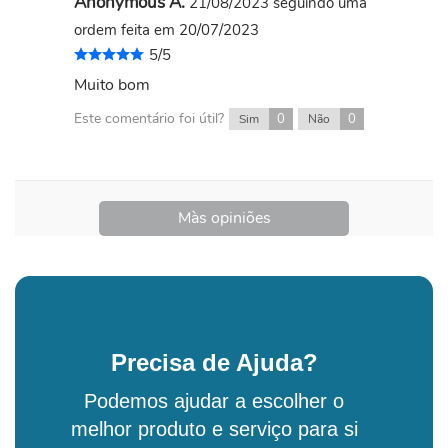
Anonymous A.
21/08/2023
seguindo uma
ordem feita em 20/07/2023
5/5
Muito bom
Este comentário foi útil?
0
0
Sim
Não
Màs opiniões
Precisa de Ajuda?
Podemos ajudar a escolher o
melhor produto e serviço para si