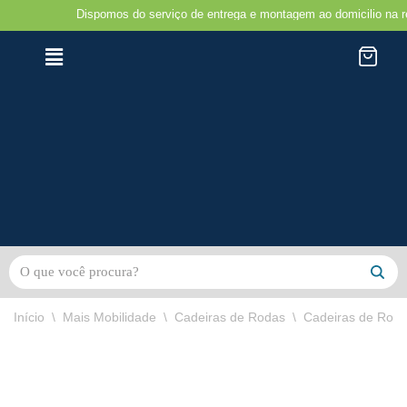
Dispomos do serviço de entrega e montagem ao domicilio na região do
Avançar
para
o
conteúdo
Início
\
Mais Mobilidade
\
Cadeiras de Rodas
\
Cadeiras de Rodas