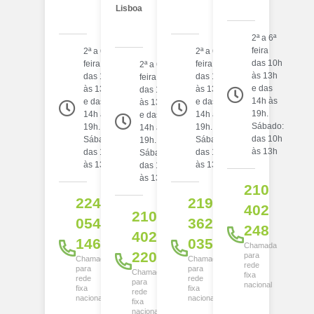
Lisboa
2ª a 6ª
feira
2ª a 6ª
2ª a 6ª
das 10h
feira
feira
2ª a 6ª
às 13h
das 10h
das 10h
feira
e das
às 13h
às 13h
das 10h
14h às
e das
e das
às 13h
19h.
14h às
14h às
e das
Sábado:
19h.
19h.
14h às
das 10h
Sábado:
Sábado:
19h.
às 13h
das 10h
das 10h
Sábado:
às 13h
às 13h
das 10h
às 13h
210
224
219
402
210
054
362
248
402
146
035
Chamada
220
para
Chamada
Chamada
rede
para
para
Chamada
fixa
rede
rede
para
nacional
fixa
fixa
rede
nacional
nacional
fixa
nacional