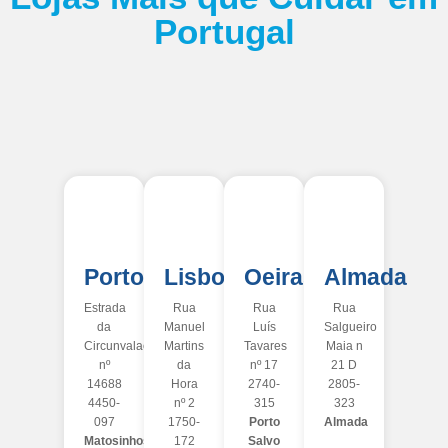
Portugal
Porto
Lisboa
Oeiras
Almada
Estrada
Rua
Rua
Rua
da
Manuel
Luís
Salgueiro
Circunvalação
Martins
Tavares
Maia n
nº
da
nº 17
21 D
14688
Hora
2740-
2805-
4450-
nº 2
315
323
097
1750-
Porto
Almada
Matosinhos
172
Salvo