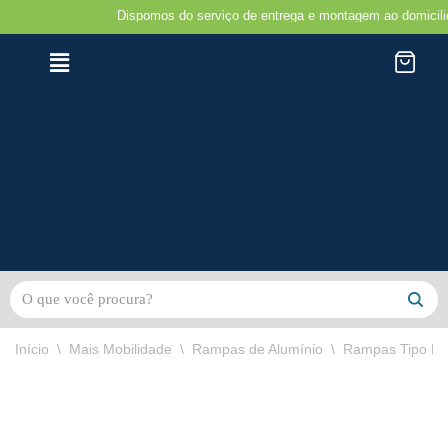
Dispomos do serviço de entrega e montagem ao domicilio na r
Avançar
para
o
conteúdo
Início
\
Mais Mobilidade
\
Rampas de Alumínio
\
Rampas Tipo Ma