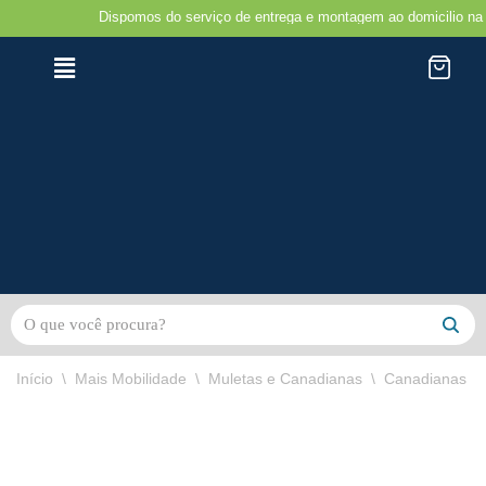
Dispomos do serviço de entrega e montagem ao domicilio na região do
Avançar
para
o
conteúdo
Início
\
Mais Mobilidade
\
Muletas e Canadianas
\
Canadianas ar