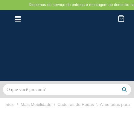
Dispomos do serviço de entrega e montagem ao domicilio na região d
Avançar
para
o
conteúdo
Início
\
Mais Mobilidade
\
Cadeiras de Rodas
\
Almofadas para C