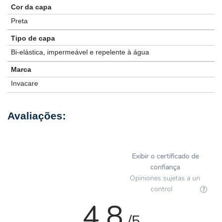
Cor da capa
Preta
Tipo de capa
Bi-elástica, impermeável e repelente à água
Marca
Invacare
Exibir o certificado de
confiança
Opiniones sujetas a un
control
4.8
/5