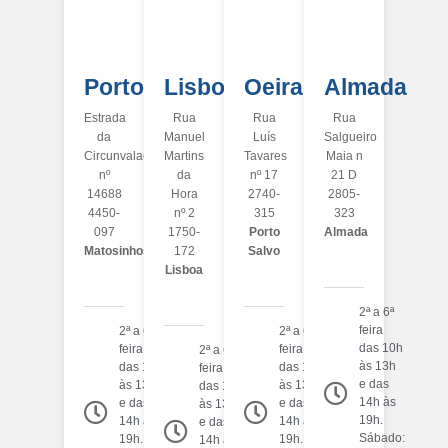
Porto
Lisboa
Oeiras
Almada
Estrada
Rua
Rua
Rua
da
Manuel
Luís
Salgueiro
Circunvalação
Martins
Tavares
Maia n
nº
da
nº 17
21 D
14688
Hora
2740-
2805-
4450-
nº 2
315
323
097
1750-
Porto
Almada
Matosinhos
172
Salvo
Lisboa
2ª a 6ª
feira
2ª a 6ª
2ª a 6ª
das 10h
feira
feira
2ª a 6ª
às 13h
das 10h
das 10h
feira
e das
às 13h
às 13h
das 10h
14h às
e das
e das
às 13h
19h.
14h às
14h às
e das
Sábado:
19h.
19h.
14h às