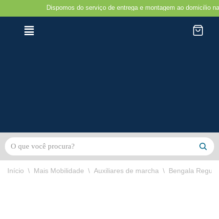
Dispomos do serviço de entrega e montagem ao domicilio na regiã
Avançar
para
o
conteúdo
Início
\
Mais Mobilidade
\
Auxiliares de marcha
\
Bengala Regulá