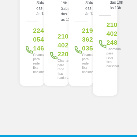
das 10h
Sábado:
Sábado:
19h.
às 13h
das 10h
das 10h
Sábado:
às 13h
às 13h
das 10h
às 13h
210
224
219
402
210
054
362
248
402
146
035
Chamada
220
para
Chamada
Chamada
rede
para
para
Chamada
fixa
rede
rede
para
nacional
fixa
fixa
rede
nacional
nacional
fixa
nacional