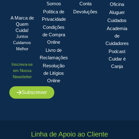
Somos
Conta
Oficina
Política de
Devoluções
Aluguer
A Marca de
Privacidade
Cuidados
Quem
Condições
Academia
Cuida!
de Compra
de
Juntos
Online
Cuidamos
Cuidadores
Melhor
Livro de
Podcast
Reclamações
Cuidar é
Inscreva-se
Resolução
Canja
em Nossa
de Litígios
Newsletter
Online
Subscrever
Linha de Apoio ao Cliente