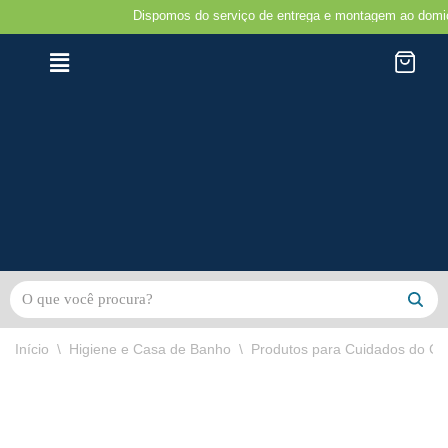
Dispomos do serviço de entrega e montagem ao domicilio na
Avançar
para
o
conteúdo
Início
\
Higiene e Casa de Banho
\
Produtos para Cuidados do Co