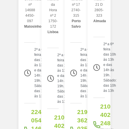
nº
da
nº 17
21 D
14688
Hora
2740-
2805-
4450-
nº 2
315
323
097
1750-
Porto
Almada
Matosinhos
172
Salvo
Lisboa
2ª a 6ª
feira
2ª a 6ª
2ª a 6ª
das 10h
feira
feira
2ª a 6ª
às 13h
das 10h
das 10h
feira
e das
às 13h
às 13h
das 10h
14h às
e das
e das
às 13h
19h.
14h às
14h às
e das
Sábado:
19h.
19h.
14h às
das 10h
Sábado:
Sábado:
19h.
às 13h
das 10h
das 10h
Sábado:
às 13h
às 13h
das 10h
às 13h
210
224
219
402
210
054
362
248
402
146
035