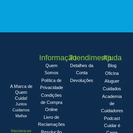
Informação
Atendimento
Ajuda
Quem
Detalhes da
Blog
Somos
Conta
Oficina
Política de
Devoluções
Aluguer
A Marca de
Privacidade
Cuidados
Quem
Condições
Academia
Cuida!
de Compra
de
Juntos
Online
Cuidamos
Cuidadores
Melhor
Livro de
Podcast
Reclamações
Cuidar é
Inscreva-se
Resolução
Canja