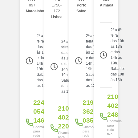
097
1750-
Porto
Almada
Matosinhos
172
Salvo
Lisboa
2ª a 6ª
feira
2ª a 6ª
2ª a 6ª
das 10h
feira
feira
2ª a 6ª
às 13h
das 10h
das 10h
feira
e das
às 13h
às 13h
das 10h
14h às
e das
e das
às 13h
19h.
14h às
14h às
e das
Sábado:
19h.
19h.
14h às
das 10h
Sábado:
Sábado:
19h.
às 13h
das 10h
das 10h
Sábado:
às 13h
às 13h
das 10h
às 13h
210
224
219
402
210
054
362
248
402
146
035
Chamada
220
para
Chamada
Chamada
rede
para
para
Chamada
fixa
rede
rede
para