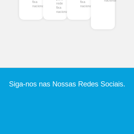
nacional
fixa
fixa
rede
nacional
nacional
fixa
nacional
Siga-nos nas Nossas Redes Sociais.