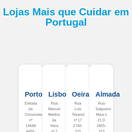
Lojas Mais que Cuidar em
Portugal
Porto
Lisboa
Oeiras
Almada
Estrada
Rua
Rua
Rua
da
Manuel
Luís
Salgueiro
Circunvalação
Martins
Tavares
Maia n
nº
da
nº 17
21 D
14688
Hora
2740-
2805-
4450-
nº 2
315
323