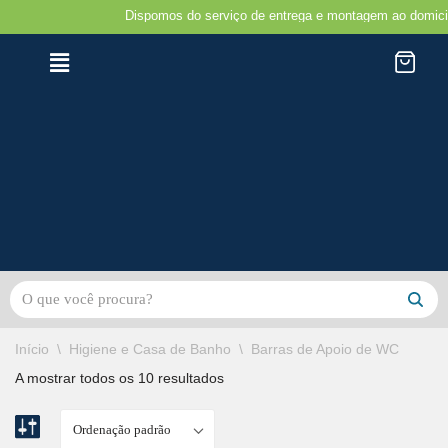
Dispomos do serviço de entrega e montagem ao domicilio na
Avançar
para
o
conteúdo
Início
\
Higiene e Casa de Banho
\
Barras de Apoio de WC
A mostrar todos os 10 resultados