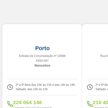
Porto
Estrada da Circunvalação nº 14688
Rua M
4450-097
Matosinhos
2ª a 6ª feira das 10h às 13h e das 14h às 19h.
2ª a 6ª f
Sábado: das 10h às 13h
Sábado: 
224 054 146
210 4
Chamada para rede fixa nacional
Chamada para