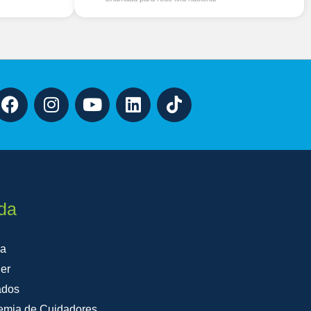
da
na
er
ados
emia de Cuidadores