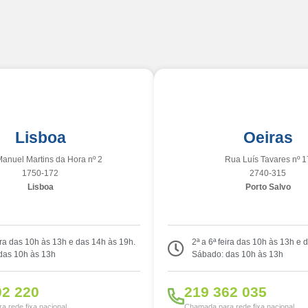
Lisboa
Oeiras
anuel Martins da Hora nº 2
Rua Luís Tavares nº 1
1750-172
2740-315
Lisboa
Porto Salvo
eira das 10h às 13h e das 14h às 19h.
2ª a 6ª feira das 10h às 13h e 
das 10h às 13h
Sábado: das 10h às 13h
02 220
219 362 035
 rede fixa nacional
Chamada para rede fixa nacional