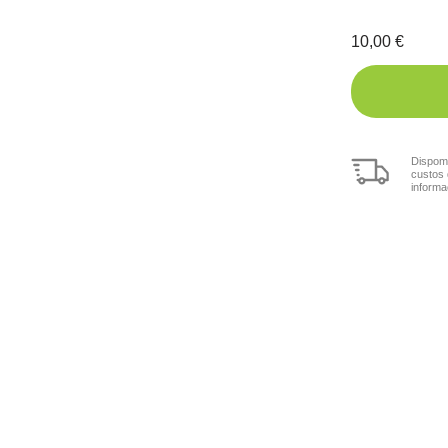
10,00
€
Dispomo
custos 
informa