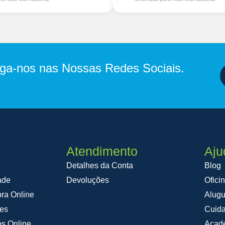
iga-nos nas Nossas Redes Sociais.
Atendimento
Aju
Detalhes da Conta
Blog
ade
Devoluções
Ofici
ra Online
Alugu
ões
Cuid
os Online
Acad