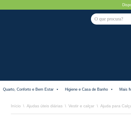
Disp
Avançar
para
o
conteúdo
Quarto, Conforto e Bem Estar
Higiene e Casa de Banho
Mais M
Início
\
Ajudas úteis diárias
\
Vestir e calçar
\
Ajuda para Calç