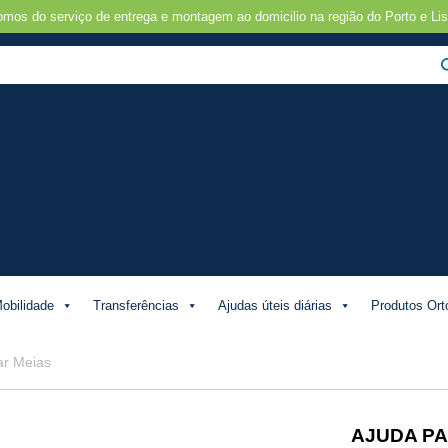
omos do serviço de entrega e montagem ao domicilio na região do Porto e Lis
obilidade
Transferências
Ajudas úteis diárias
Produtos Ort
ar Meias
AJUDA PA