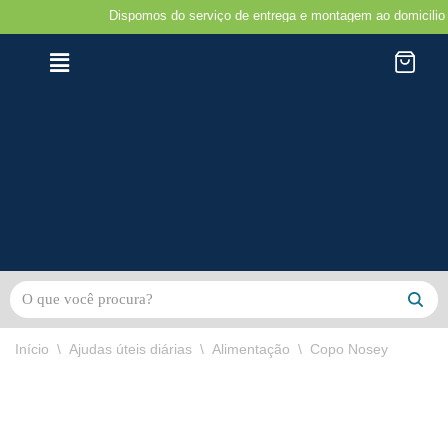
Dispomos do serviço de entrega e montagem ao domicilio na regiã
Avançar
para
o
conteúdo
Início
\
Ajudas úteis diárias
\
Alimentação
\
Copo Nosey